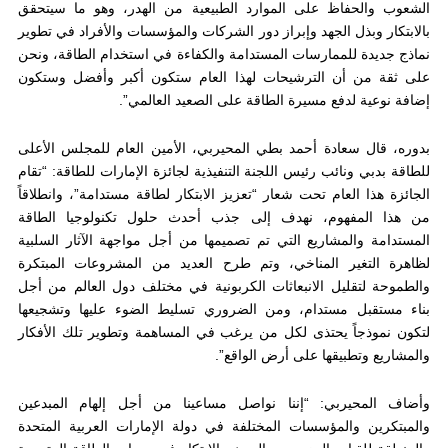
الشعوب والحفاظ على الموارد الطبيعية من الهدر، وهو ما سيتحقق
بالابتكار وبذل الجهد وإبراز دور الشركات والمؤسسات والأفراد في تطوير
نماذج جديدة للممارسات المستدامة والكفاءة في استخدام الطاقة، ونحن
على ثقة من أن الترشيحات لهذا العام ستكون أكبر وأفضل وستكون
إضافة نوعية لدفع مسيرة الطاقة على الصعيد العالمي”.
بدوره، قال سعادة أحمد بطي المحيربي، الأمين العام للمجلس الأعلى
للطاقة بدبي ونائب رئيس اللجنة التنفيذية لجائزة الإمارات للطاقة: “تقام
الجائزة هذا العام تحت شعار “تعزيز الابتكار لطاقة مستدامة”، وانطلاقاً
من هذا المفهوم، نهدف إلى جذب أحدث حلول تكنولوجيا الطاقة
المستدامة والمشاريع التي تم تصميمها من أجل مواجهة الآثار السلبية
لظاهرة التغير المناخي، وتم طرح العديد من المشروعات المبتكرة
والطموحة لتقليل الانبعاثات الكربونية في مختلف دول العالم من أجل
بناء مستقبل مستدام، ومن الضروري تسليط الضوء عليها وتشجيعها
لتكون نموذجاً يحتذى لكل من يرغب في المساهمة وتطوير تلك الأفكار
والمشاريع وتطبيقها على أرض الواقع”.
وأضاف المحيربي: “إننا نواصل مساعينا من أجل إلهام المبدعين
والمبتكرين والمؤسسات المختلفة في دولة الإمارات العربية المتحدة