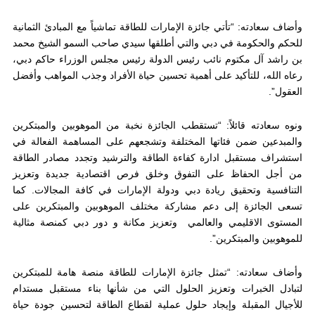
وأضاف سعادته: “تأتي جائزة الإمارات للطاقة تماشياً مع المبادئ الثمانية
للحكم والحكومة في دبي والتي أطلقها سيدي صاحب السمو الشيخ محمد
بن راشد آل مكتوم نائب رئيس الدولة رئيس مجلس الوزراء حاكم دبي،
رعاه الله، للتأكيد على أهمية تحسين حياة الأفراد وجذب المواهب وأفضل
العقول”.
ونوه سعادته قائلاً: “تستقطب الجائزة نخبة من الموهوبين والمبتكرين
والمبدعين ضمن فئاتها المختلفة وتشجعهم على المساهمة الفعالة في
استشراف مستقبل ادارة كفاءة الطاقة والترشيد وتجدد مصادر الطاقة
من أجل الحفاظ على التفوق وخلق فرص اقتصادية جديدة وتعزيز
التنافسية وتحقيق ريادة دبي ودولة الإمارات في كافة المجالات. كما
تسعى الجائزة إلى دعم مشاركة مختلف الموهوبين والمبتكرين على
المستوى الاقليمي والعالمي وتعزيز مكانة و دور دبي كمنصة مثالية
للموهوبين والمبتكرين”.
وأضاف سعادته: “تمثل جائزة الإمارات للطاقة منصة هامة للمبتكرين
لتبادل الخبرات وتعزيز الحلول التي من شأنها بناء مستقبل مستدام
للأجيال المقبلة وإيجاد حلول عملية لقطاع الطاقة لتحسين جودة حياة